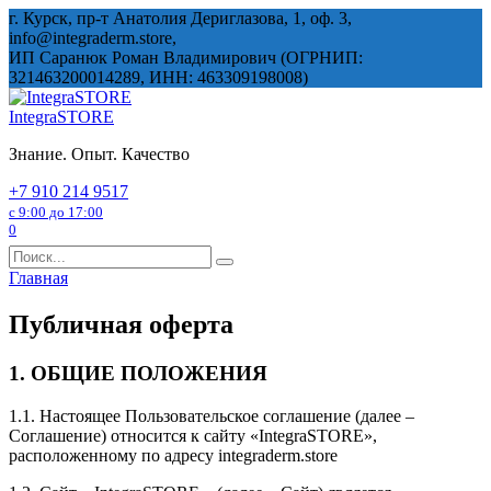
Перейти
г. Курск, пр-т Анатолия Дериглазова, 1, оф. 3,
к
info@integraderm.store,
содержанию
ИП Саранюк Роман Владимирович (ОГРНИП:
321463200014289, ИНН: 463309198008)
IntegraSTORE
Знание. Опыт. Качество
+7 910 214 9517
с 9:00 до 17:00
0
Search
for:
Главная
Публичная оферта
1. ОБЩИЕ ПОЛОЖЕНИЯ
1.1. Настоящее Пользовательское соглашение (далее –
Соглашение) относится к сайту «IntegraSTORE»,
расположенному по адресу integraderm.store