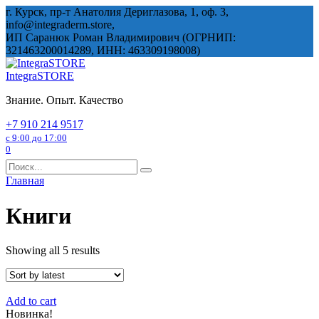
Перейти
г. Курск, пр-т Анатолия Дериглазова, 1, оф. 3,
к
info@integraderm.store,
содержанию
ИП Саранюк Роман Владимирович (ОГРНИП:
321463200014289, ИНН: 463309198008)
IntegraSTORE
Знание. Опыт. Качество
+7 910 214 9517
с 9:00 до 17:00
0
Search
for:
Главная
Книги
Showing all 5 results
Add to cart
Новинка!