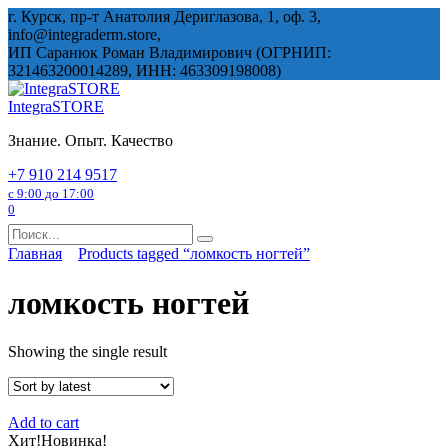
Перейти
г. Курск, пр-т Анатолия Дериглазова, 1, оф. 3,
к
info@integraderm.store,
содержанию
ИП Саранюк Роман Владимирович (ОГРНИП:
321463200014289, ИНН: 463309198008)
IntegraSTORE
Знание. Опыт. Качество
+7 910 214 9517
с 9:00 до 17:00
0
Search
for:
Главная
Products tagged “ломкость ногтей”
ломкость ногтей
Showing the single result
Add to cart
Хит!
Новинка!