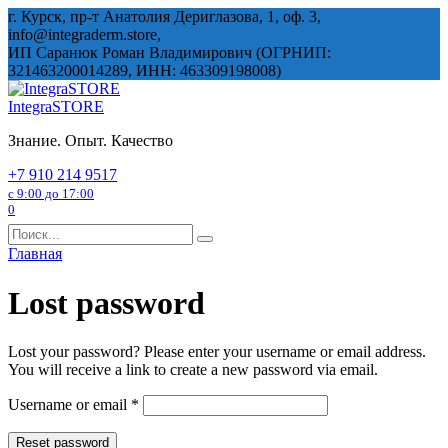
Перейти
г. Курск, пр-т Анатолия Дериглазова, 1, оф. 3,
к
info@integraderm.store,
содержанию
ИП Саранюк Роман Владимирович (ОГРНИП:
321463200014289, ИНН: 463309198008)
IntegraSTORE
Знание. Опыт. Качество
+7 910 214 9517
с 9:00 до 17:00
0
Search
for:
Главная
Lost password
Lost your password? Please enter your username or email address.
You will receive a link to create a new password via email.
Required
Username or email
*
Reset password